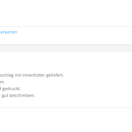
uerkarten
chlag mit Innenfutter geliefert.
cm.
d gedruckt.
r gut beschreiben.